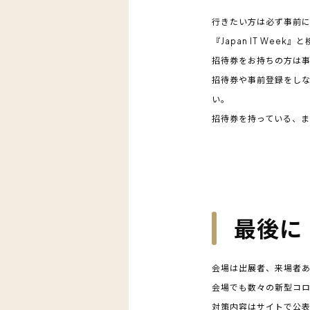
行きたい方は必ず事前
『Japan IT We
招待券をお持ちの方は
招待券や事前登録をしな
い。
招待券を持っている、
最後に
会場は出展者、来場者
会場でも数々の新型コ
対策内容はサイトで公