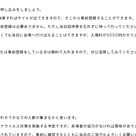
に申し込みをしましょう。
ek』と検索すればサイトが出てきますので、そこから事前登録することができます。
事前登録は必要ありません。ただし当日招待券を忘れずに持って行ってくださ
くても当日に会場へ行けば入ることはできますが、入場料が5000円かかり
または事前登録をしている方は無料で入れますので、ぜひ活用してみてくださ
あわせてかなりの人数が集まるかと思います。
ロナウイルス対策を実施する予定ですが、来場者の協力がなければ意味があり
表されていますので、事前に確認するとともに当日のご協力もよろしくお願い