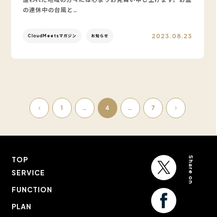
の連休中の台風と…
2023.08.23
CloudMeetsマガジン
お知らせ
投
1
…
4
…
7
稿
ナ
ビ
ゲ
ー
Share on
TOP
シ
SERVICE
ョ
ン
FUNCTION
PLAN