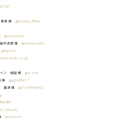
2lTuP
 真希 様
@hiroba_Maki
 様
@miyazato
 田中杏実 様
@tanaka.ami
様
@bprom
enet-web.co.jp
ザイン 成田 様
@a-cial
橋 様
@gooMet.T
社 島津 様
@0tcP4HjA5S
g
M618U
l_fukushi
s 様
@palmyra