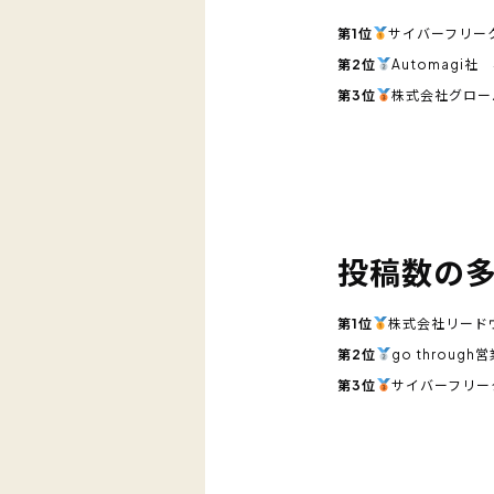
第1位
サイバーフリー
第2位
Automagi
第3位
株式会社グロー
投稿数の多
第1位
株式会社リード
第2位
go throug
第3位
サイバーフリー