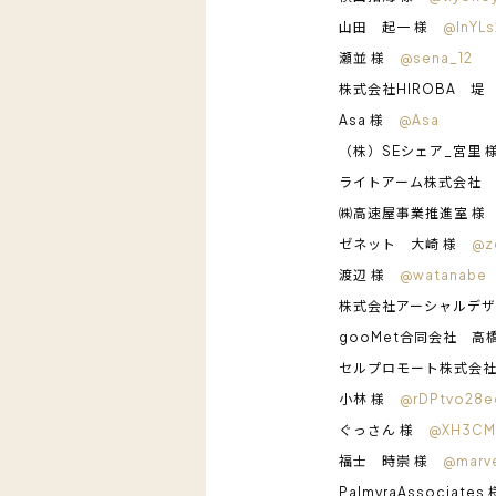
山田 起一 様
@lnYLs
瀬並 様
@sena_12
株式会社HIROBA 堤
Asa 様
@Asa
（株）SEシェア_宮里
ライトアーム株式会社
㈱高速屋事業推進室 
ゼネット 大崎 様
@z
渡辺 様
@watanabe
株式会社アーシャルデ
gooMet合同会社 高
セルプロモート株式会
小林 様
@rDPtvo28e
ぐっさん 様
@XH3CM
福士 時崇 様
@marve
PalmyraAssociate