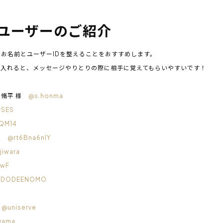
ユーザーのご紹介
お名前とユーザーIDを整えることをおすすめします。
入れると、メッセージやりとりの際に相手に覚えてもらいやすいです！
間 脩平 様
@s.honma
rSES
QM14
 様
@rt6Bna6nlY
jiwara
awF
ADODEENOMO
様
@uniserve
yama