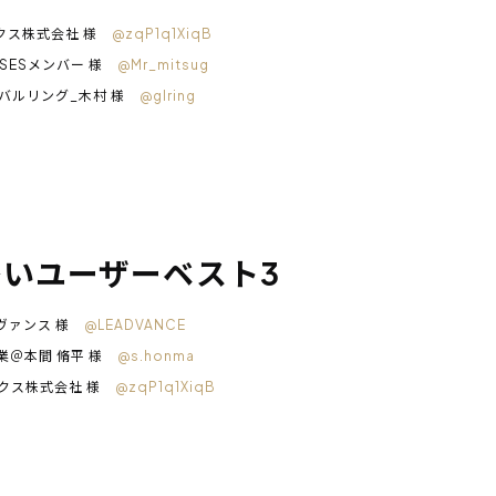
クス株式会社 様
@zqP1q1XiqB
社 SESメンバー 様
@Mr_mitsug
バルリング_木村 様
@glring
いユーザーベスト3
ヴァンス 様
@LEADVANCE
h営業＠本間 脩平 様
@s.honma
クス株式会社 様
@zqP1q1XiqB