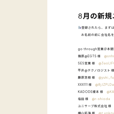
8
月の新規
登録されたら、まずは
お名前の前に会社名を
go through営業＠本
篠原@EGTS 様
@snh
SES営業 様
@3aoLIF
平井@テクノロジスト
藤原悠樹 様
@yuki_fu
XXX111 様
@8jJZPLD
KADODE榎本 様
@K
塩田 様
@r-shioda
ユニサーブ株式会社 
横山拓海 様
@t.yoko