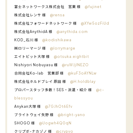
富士ネットワークス株式会社 営業 様
@fujinet
株式会社レンサ 様
@rensa
株式会社フォワードネットワーク 様
@XYw5ozFiUd
株式会社AnythidA 様
@anythida.com
KOD_石川 様
@kodishikawa
㈱ロリーマージ 様
@lorrymarge
エイトビット大塚 様
@otsuka.eightbit
Nishiyori Nobuyasu 様
@ruWJjlNEZO
合同会社Ko-lab 営業部 様
@kuF3oAYNLw
株式会社ホルドブレイ 原田 様
@H.holdblay
プロパースタッフ多数！SES・派遣・紹介 様
@c-
blessyou
Anykan大塚 様
@7GJhOt6Efv
ブライトウェイ矢野 様
@bright-yano
SHOGO 様
@Uogwh4Q0qN
クリプボ-ナカゾノ 様
@crypvo