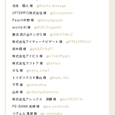
池永 国人 様
@Kunito.Ikenaga
UPTEMPO株式会社 様
@GcuIqtilwo
Peach中野 様
@haruyagisyan
world AI 様
@XUXC5ogwA0
菱沼 亮介@テンダG 様
@iS8LRTrNcZ
株式会社アイティーナビゲート 様
@P9ExZM2Uof
鈴木翔 様
@yK6jDcRyPT
株式会社アイビス 様
@c7va5MygJs
株式会社ラフトア 様
@laftoa
せな 様
@sena_ichef
トイボツクス＃春山 様
@hrym_tbx
下平 様
@shimohira
山本 様
@stbellyamamoto
株式会社アレックス 須藤 様
@6vCR21n7Jn
PE-BANK 吉崎 様
@pe-yoshizaki
リヴェル 鬼塚 様
@r-onitsuka