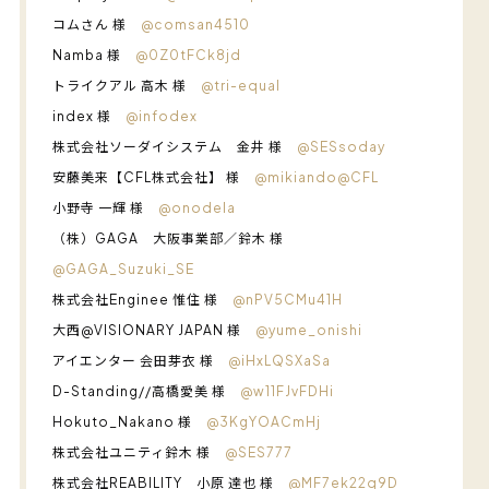
コムさん 様
@comsan4510
Namba 様
@0Z0tFCk8jd
トライクアル 高木 様
@tri-equal
index 様
@infodex
株式会社ソーダイシステム 金井 様
@SESsoday
安藤美来【CFL株式会社】 様
@mikiando@CFL
小野寺 一輝 様
@onodela
（株）GAGA 大阪事業部／鈴木 様
@GAGA_Suzuki_SE
株式会社Enginee 惟住 様
@nPV5CMu41H
大西@VISIONARY JAPAN 様
@yume_onishi
アイエンター 会田芽衣 様
@iHxLQSXaSa
D-Standing//高橋愛美 様
@w11FJvFDHi
Hokuto_Nakano 様
@3KgYOACmHj
株式会社ユニティ鈴木 様
@SES777
株式会社REABILITY 小原 達也 様
@MF7ek22q9D