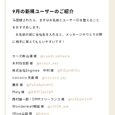
9月の新規ユーザーのご紹介
登録されたら、まずはお名前とユーザーIDを整えること
をおすすめします。
お名前の前に会社名を入れると、メッセージやりとりの際
に相手に覚えてもらいやすいです！
カーズ㈱ 山浦 様
@caads.yamaura
木村功志郎 様
@kokun_ses
株式会社Enginee 中村 様
@RtEym8iIGc
cococo 矢島 様
@cococo.yaji
藤井 様
@Pa0eAphdHO
Maty 様
@AW913exYaM
西村誠一郎｜DMMフリーランス 様
@tnSEqw3tiM
Wonderwall蛭田 様
@c1028_ww
tRise上田 様
@hikaru