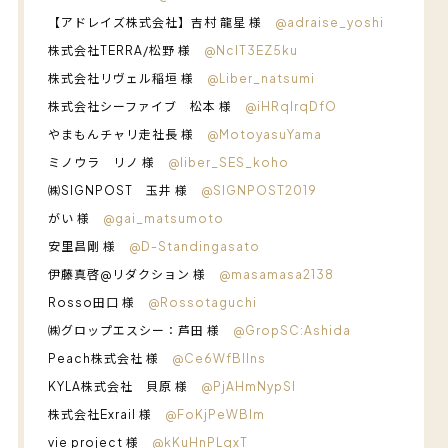
【アドレイズ株式会社】吉村 龍星 様
@adraise_yoshi
株式会社TERRA/松野 様
@NcIT3EZ5ku
株式会社リヴェル稲垣 様
@Liber_natsumi
株式会社シーファイブ 松本 様
@iHRqIrqDfO
やまもんチャリ走社長 様
@MotoyasuYama
ミノウラ リノ 様
@liber_SES_koho
㈱SIGNPOST 玉井 様
@SIGNPOST2019
がい 様
@gai_matsumoto
安里昌剛 様
@D-Standingasato
伊藤真啓@リダクション 様
@masamasa2138
Rosso田口 様
@Rossotaguchi
㈱グロップエスシー：芦田 様
@GropSC:Ashida
Peach株式会社 様
@Ce6WfBllns
KYLA株式会社 貝原 様
@PjAHmNypSI
株式会社Exrail 様
@FoKjPeWBIm
vie project 様
@kKuHnPLqxT