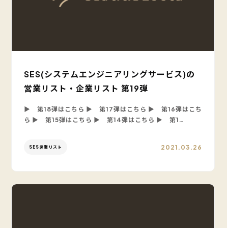
SES(システムエンジニアリングサービス)の
営業リスト・企業リスト 第19弾
▶︎ 第18弾はこちら ▶︎ 第17弾はこちら ▶︎ 第16弾はこち
ら ▶︎ 第15弾はこちら ▶︎ 第14弾はこちら ▶︎ 第1…
2021.03.26
SES営業リスト