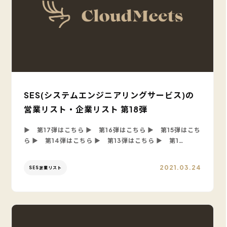
SES(システムエンジニアリングサービス)の
営業リスト・企業リスト 第18弾
▶︎ 第17弾はこちら ▶︎ 第16弾はこちら ▶︎ 第15弾はこち
ら ▶︎ 第14弾はこちら ▶︎ 第13弾はこちら ▶︎ 第1…
2021.03.24
SES営業リスト