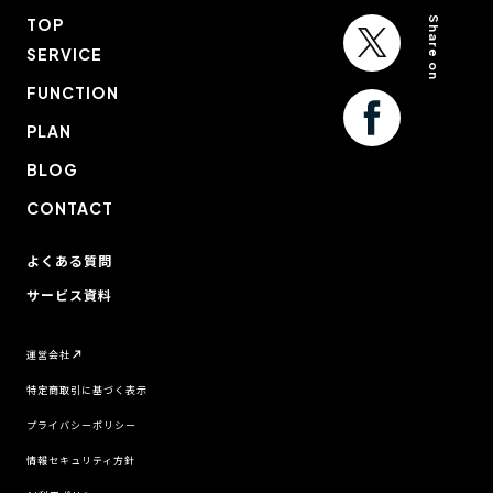
ー
Share on
TOP
シ
SERVICE
ョ
ン
FUNCTION
PLAN
BLOG
CONTACT
よくある質問
サービス資料
運営会社
特定商取引に基づく表示
プライバシーポリシー
情報セキュリティ方針