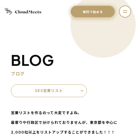
無料で始める
BLOG
ブログ
SES営業リスト
営業リストを作るのって大変ですよね。
最寄りや行政区で分けられておりませんが、東京都を中心に
2,000社以上をリストアップすることができました！！！